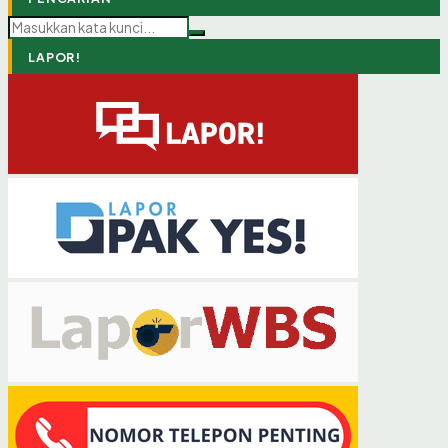
ADMINISTRASI KEPENDUDUKAN (ADMINDUK) YANG
PRIMA, HUMANIS, DAN RESPONSIF BAGI SELURUH
LAPISAN MASYARAKAT.
LAPOR!