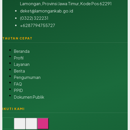
Lamongan, Provinsi Jawa Timur, Kode Pos 62291
deket@lamongankab.go.id
(0322) 322231
+6287794755727
TAUTAN CEPAT
Beranda
Profil
Layanan
Berita
Pengumuman
FAQ
PPID
Dokumen Publik
IKUTI KAMI