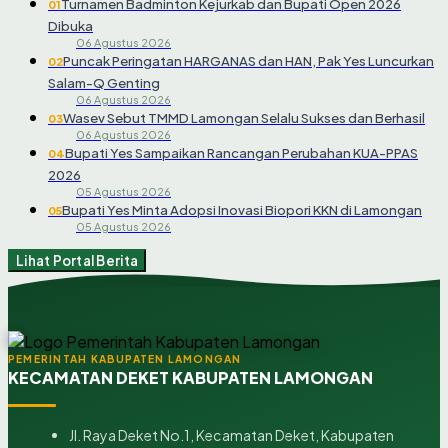
Turnamen Badminton Kejurkab dan Bupati Open 2026
01
Dibuka
06 Agustus 2026
Puncak Peringatan HARGANAS dan HAN, Pak Yes Luncurkan
02
Salam-Q Genting
06 Agustus 2026
Wasev Sebut TMMD Lamongan Selalu Sukses dan Berhasil
03
06 Agustus 2026
Bupati Yes Sampaikan Rancangan Perubahan KUA-PPAS
04
2026
05 Agustus 2026
Bupati Yes Minta Adopsi Inovasi Biopori KKN di Lamongan
05
05 Agustus 2026
Lihat Portal Berita
PEMERINTAH KABUPATEN LAMONGAN
KECAMATAN DEKET KABUPATEN LAMONGAN
Jl. Raya Deket No.1, Kecamatan Deket, Kabupaten