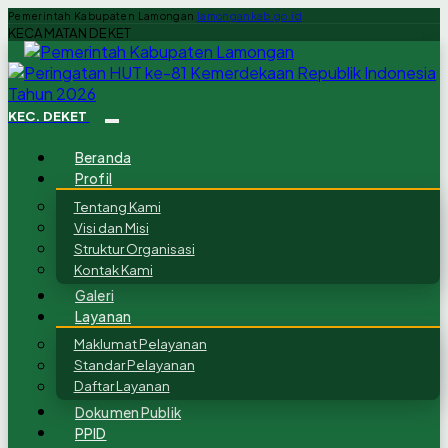
Pemerintah Kabupaten Lamongan
lamongankab.go.id
KECAMATAN DEKET
KEC. DEKET
Beranda
Profil
Tentang Kami
Visi dan Misi
Struktur Organisasi
Kontak Kami
Galeri
Layanan
Maklumat Pelayanan
Standar Pelayanan
Daftar Layanan
Dokumen Publik
PPID