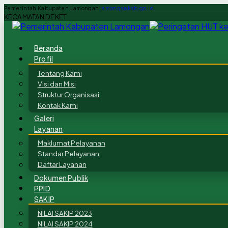
Pemerintah Kabupaten Lamongan
lamongankab.go.id
KECAMATAN DEKET
Beranda
Profil
Tentang Kami
Visi dan Misi
Struktur Organisasi
Kontak Kami
Galeri
Layanan
Maklumat Pelayanan
Standar Pelayanan
Daftar Layanan
Dokumen Publik
PPID
SAKIP
NILAI SAKIP 2023
NILAI SAKIP 2024