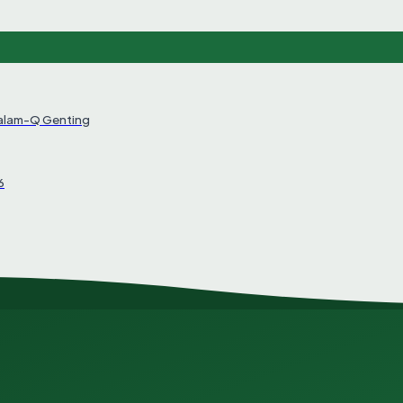
Salam-Q Genting
6