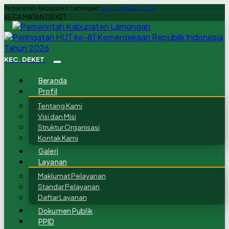
Pemerintah Kabupaten Lamongan
lamongankab.go.id
KECAMATAN DEKET
KEC. DEKET
Beranda
Profil
Tentang Kami
Visi dan Misi
Struktur Organisasi
Kontak Kami
Galeri
Layanan
Maklumat Pelayanan
Standar Pelayanan
Daftar Layanan
Dokumen Publik
PPID