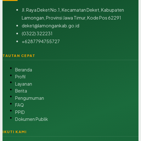
Jl. Raya Deket No.1, Kecamatan Deket, Kabupaten
Lamongan, Provinsi Jawa Timur, Kode Pos 62291
deket@lamongankab.go.id
(0322) 322231
+6287794755727
TAUTAN CEPAT
Beranda
Profil
Layanan
Berita
Pengumuman
FAQ
PPID
Dokumen Publik
IKUTI KAMI