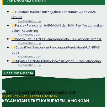
LAMONGANKAB.GO.ID
Turnamen Badminton Kejurkab dan Bupati Open 2026
01
Dibuka
06 Agustus 2026
Puncak Peringatan HARGANAS dan HAN, Pak Yes Luncurkan
02
Salam-Q Genting
06 Agustus 2026
Wasev Sebut TMMD Lamongan Selalu Sukses dan Berhasil
03
06 Agustus 2026
Bupati Yes Sampaikan Rancangan Perubahan KUA-PPAS
04
2026
05 Agustus 2026
Bupati Yes Minta Adopsi Inovasi Biopori KKN di Lamongan
05
05 Agustus 2026
Lihat Portal Berita
PEMERINTAH KABUPATEN LAMONGAN
KECAMATAN DEKET KABUPATEN LAMONGAN