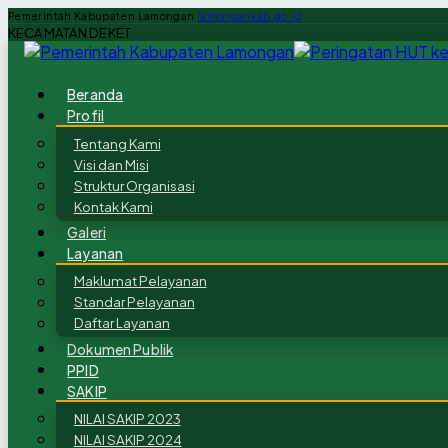
Pemerintah Kabupaten Lamongan
lamongankab.go.id
KECAMATAN DEKET
Beranda
Profil
Tentang Kami
Visi dan Misi
Struktur Organisasi
Kontak Kami
Galeri
Layanan
Maklumat Pelayanan
Standar Pelayanan
Daftar Layanan
Dokumen Publik
PPID
SAKIP
NILAI SAKIP 2023
NILAI SAKIP 2024