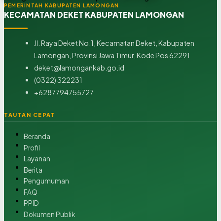
PEMERINTAH KABUPATEN LAMONGAN
KECAMATAN DEKET KABUPATEN LAMONGAN
Jl. Raya Deket No.1, Kecamatan Deket, Kabupaten
Lamongan, Provinsi Jawa Timur, Kode Pos 62291
deket@lamongankab.go.id
(0322) 322231
+6287794755727
TAUTAN CEPAT
Beranda
Profil
Layanan
Berita
Pengumuman
FAQ
PPID
Dokumen Publik