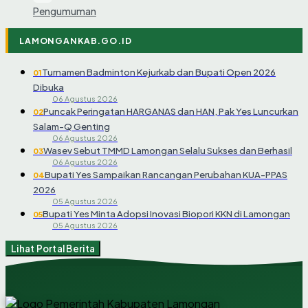
Pengumuman
LAMONGANKAB.GO.ID
Turnamen Badminton Kejurkab dan Bupati Open 2026
01
Dibuka
06 Agustus 2026
Puncak Peringatan HARGANAS dan HAN, Pak Yes Luncurkan
02
Salam-Q Genting
06 Agustus 2026
Wasev Sebut TMMD Lamongan Selalu Sukses dan Berhasil
03
06 Agustus 2026
Bupati Yes Sampaikan Rancangan Perubahan KUA-PPAS
04
2026
05 Agustus 2026
Bupati Yes Minta Adopsi Inovasi Biopori KKN di Lamongan
05
05 Agustus 2026
Lihat Portal Berita