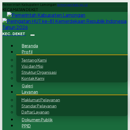
Pemerintah Kabupaten Lamongan
lamongankab.go.id
KECAMATAN DEKET
KEC. DEKET
Beranda
Profil
Tentang Kami
Visi dan Misi
Struktur Organisasi
Kontak Kami
Galeri
Layanan
Maklumat Pelayanan
Standar Pelayanan
Daftar Layanan
Dokumen Publik
PPID