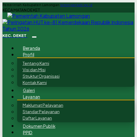
Pemerintah Kabupaten Lamongan
lamongankab.go.id
KECAMATAN DEKET
KEC. DEKET
Beranda
Profil
Tentang Kami
Visi dan Misi
Struktur Organisasi
Kontak Kami
Galeri
Layanan
Maklumat Pelayanan
Standar Pelayanan
Daftar Layanan
Dokumen Publik
PPID