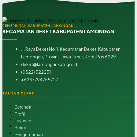
PEMERINTAH KABUPATEN LAMONGAN
KECAMATAN DEKET KABUPATEN LAMONGAN
Jl. Raya Deket No.1, Kecamatan Deket, Kabupaten
Lamongan, Provinsi Jawa Timur, Kode Pos 62291
deket@lamongankab.go.id
(0322) 322231
+6287794755727
TAUTAN CEPAT
Beranda
Profil
Layanan
Berita
Pengumuman