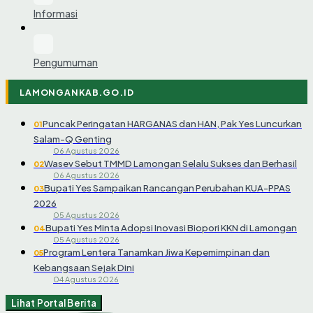
Informasi
Pengumuman
LAMONGANKAB.GO.ID
Puncak Peringatan HARGANAS dan HAN, Pak Yes Luncurkan
01
Salam-Q Genting
06 Agustus 2026
Wasev Sebut TMMD Lamongan Selalu Sukses dan Berhasil
02
06 Agustus 2026
Bupati Yes Sampaikan Rancangan Perubahan KUA-PPAS
03
2026
05 Agustus 2026
Bupati Yes Minta Adopsi Inovasi Biopori KKN di Lamongan
04
05 Agustus 2026
Program Lentera Tanamkan Jiwa Kepemimpinan dan
05
Kebangsaan Sejak Dini
04 Agustus 2026
Lihat Portal Berita