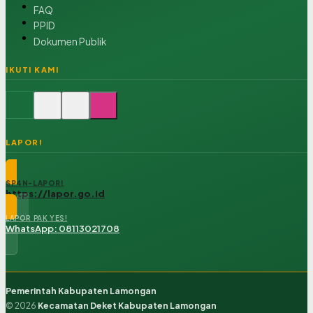
FAQ
PPID
Dokumen Publik
IKUTI KAMI
LAPOR!
SP4N-LAPOR!
https://lapor.go.id
LAPOR PAK YES!
WhatsApp: 08113021708
Pemerintah Kabupaten Lamongan
© 2026
Kecamatan Deket Kabupaten Lamongan