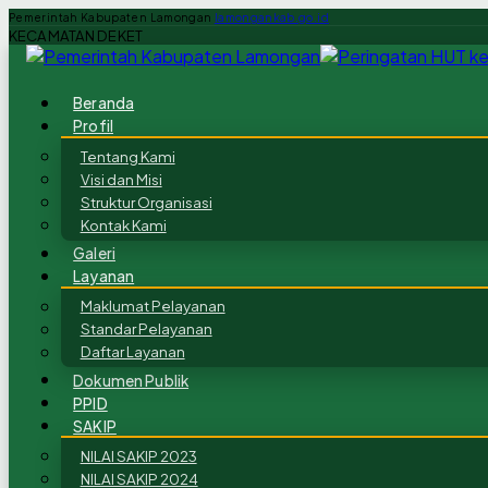
Pemerintah Kabupaten Lamongan
lamongankab.go.id
KECAMATAN DEKET
Beranda
Profil
Tentang Kami
Visi dan Misi
Struktur Organisasi
Kontak Kami
Galeri
Layanan
Maklumat Pelayanan
Standar Pelayanan
Daftar Layanan
Dokumen Publik
PPID
SAKIP
NILAI SAKIP 2023
NILAI SAKIP 2024