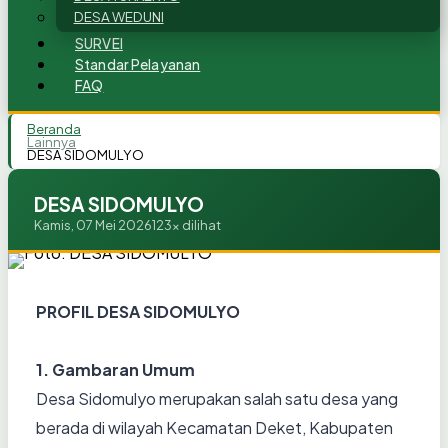
DESA WEDUNI
SURVEI
Standar Pelayanan
FAQ
Beranda
Lainnya
DESA SIDOMULYO
DESA SIDOMULYO
Kamis, 07 Mei 2026
123x dilihat
PROFIL DESA SIDOMULYO
1. Gambaran Umum
Desa Sidomulyo merupakan salah satu desa yang
berada di wilayah Kecamatan Deket, Kabupaten