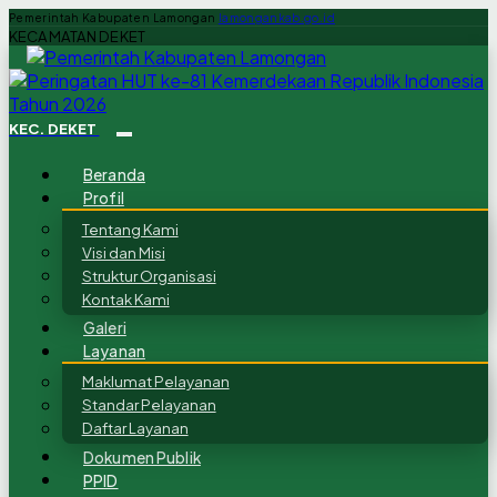
Pemerintah Kabupaten Lamongan
lamongankab.go.id
KECAMATAN DEKET
KEC. DEKET
Beranda
Profil
Tentang Kami
Visi dan Misi
Struktur Organisasi
Kontak Kami
Galeri
Layanan
Maklumat Pelayanan
Standar Pelayanan
Daftar Layanan
Dokumen Publik
PPID