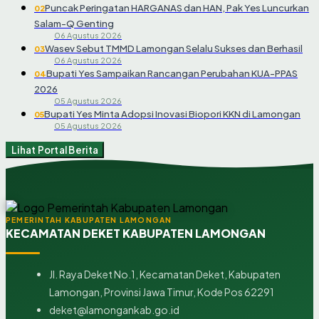
Puncak Peringatan HARGANAS dan HAN, Pak Yes Luncurkan
02
Salam-Q Genting
06 Agustus 2026
Wasev Sebut TMMD Lamongan Selalu Sukses dan Berhasil
03
06 Agustus 2026
Bupati Yes Sampaikan Rancangan Perubahan KUA-PPAS
04
2026
05 Agustus 2026
Bupati Yes Minta Adopsi Inovasi Biopori KKN di Lamongan
05
05 Agustus 2026
Lihat Portal Berita
PEMERINTAH KABUPATEN LAMONGAN
KECAMATAN DEKET KABUPATEN LAMONGAN
Jl. Raya Deket No.1, Kecamatan Deket, Kabupaten
Lamongan, Provinsi Jawa Timur, Kode Pos 62291
deket@lamongankab.go.id